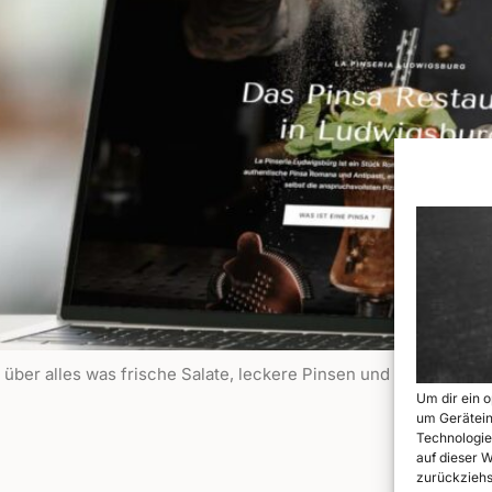
ber alles was frische Salate, leckere Pinsen und tolle Cocktail
Um dir ein 
um Gerätein
Technologie
auf dieser 
zurückziehs